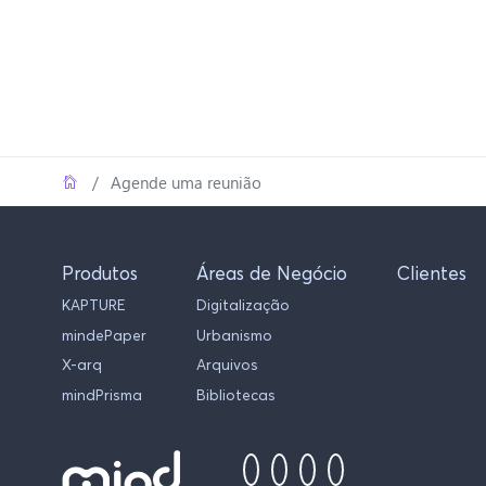
Home
Agende uma reunião
Produtos
Áreas de Negócio
Clientes
KAPTURE
Digitalização
mindePaper
Urbanismo
X-arq
Arquivos
mindPrisma
Bibliotecas