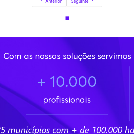
Artigo anterior: A Inteligência Artificial a
Artigo seguinte: Évora com ePa
Anterior
Seguinte
Com as nossas soluções servimos
+ 10.000
profissionais
25 municípios com + de 100.000 ha