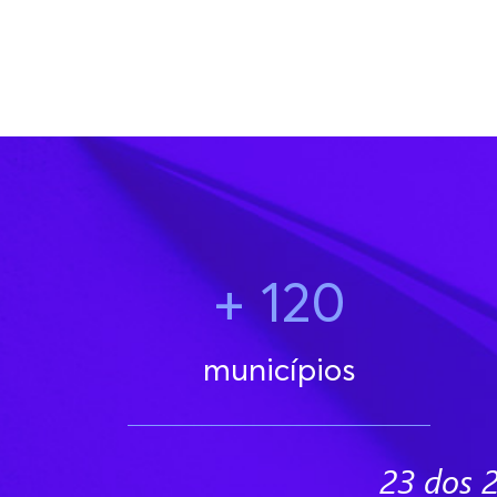
+ 120
municípios
23 dos 