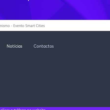
anismo - Evento Smart Cities
Notícias
Contactos
alisar o tráfego no website.