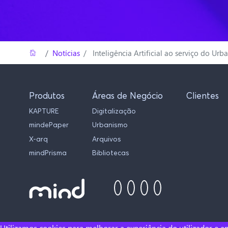
Home
/
Notícias
Inteligência Artificial ao serviço do Urb
Produtos
Áreas de Negócio
Clientes
KAPTURE
Digitalização
mindePaper
Urbanismo
X-arq
Arquivos
mindPrisma
Bibliotecas
Utilizamos cookies para melhorar a experiência do utilizador e an