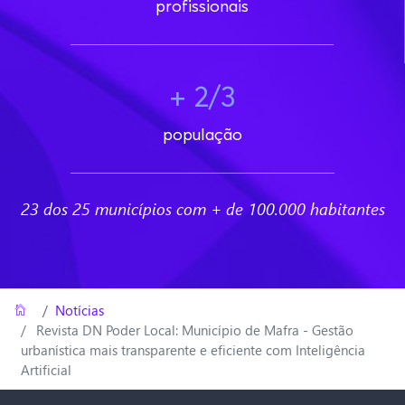
profissionais
+ 2/3
população
23 dos 25 municípios com + de 100.000 habitantes
Home
/
Notícias
Revista DN Poder Local: Município de Mafra - Gestão
urbanística mais transparente e eficiente com Inteligência
Artificial