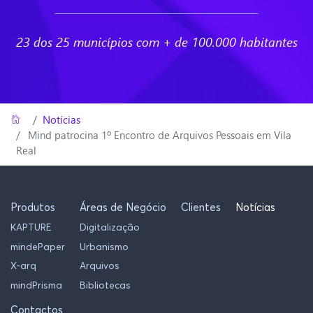
23 dos 25 municípios com + de 100.000 habitantes
Home
/
Notícias
Mind patrocina 1º Encontro de Arquivos Pessoais em Vila
Real
Produtos
Áreas de Negócio
Clientes
Notícias
KAPTURE
Digitalização
mindePaper
Urbanismo
X-arq
Arquivos
mindPrisma
Bibliotecas
Contactos