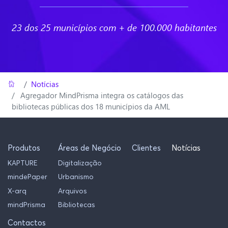
23 dos 25 municípios com + de 100.000 habitantes
Home
/
Notícias
Agregador MindPrisma integra os catálogos das
bibliotecas públicas dos 18 municípios da AML
Produtos
Áreas de Negócio
Clientes
Notícias
KAPTURE
Digitalização
mindePaper
Urbanismo
X-arq
Arquivos
mindPrisma
Bibliotecas
Contactos