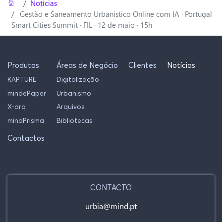
Home
/
Notícias
Gestão e Saneamento Urbanístico Online com IA · Portugal
Smart Cities Summit · FIL · 12 de maio · 15h
Produtos
Áreas de Negócio
Clientes
Notícias
KAPTURE
Digitalização
mindePaper
Urbanismo
X-arq
Arquivos
mindPrisma
Bibliotecas
Contactos
CONTACTO
urbia@mind.pt