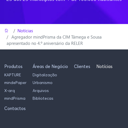
Home
/
Notícias
Agregador mindPrisma da CIM Tâmega e Sousa
apresentado no 4.º aniversário da RELER
Produtos
Áreas de Negócio
Clientes
Notícias
KAPTURE
Digitalização
mindePaper
Urbanismo
X-arq
Arquivos
mindPrisma
Bibliotecas
Contactos